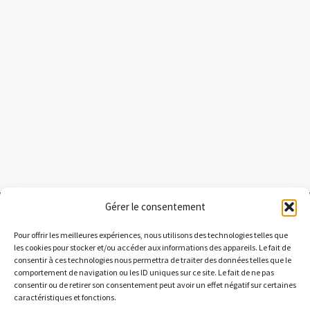
Gérer le consentement
Pour offrir les meilleures expériences, nous utilisons des technologies telles que
les cookies pour stocker et/ou accéder aux informations des appareils. Le fait de
A.P.E.H.
consentir à ces technologies nous permettra de traiter des données telles que le
comportement de navigation ou les ID uniques sur ce site. Le fait de ne pas
Association des
consentir ou de retirer son consentement peut avoir un effet négatif sur certaines
parents d'enfants
caractéristiques et fonctions.