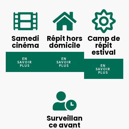
Samedi
Répit hors
Camp de
cinéma
domicile
répit
estival
EN
EN
SAVOIR
SAVOIR
PLUS
PLUS
EN
SAVOIR
PLUS
Surveillan
ce avant