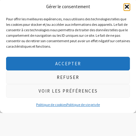
Gérer le consentement
la préparation d’un
repas maison
Pour offrir les meilleures expériences, nous utilisons des technologies telles que
le
choix d’un film
sur nos plateformes numériques et
les cookies pour stocker et/ou accéder aux informations des appareils. Le fait de
la
collation de fin de soirée
.
consentir à ces technologies nous permettra de traiter des données telles que le
comportement de navigation ou les ID uniques sur ce site. Le fait de ne pas
Il est aussi possible d’arriver à 18h30 uniquement
consentir ou de retirer son consentement peut avoir un effet négatif sur certaines
pour la soirée.
caractéristiques et fonctions.
L’activité se termine à 22h00 et la réservation est
ACCEPTER
obligatoire.
REFUSER
Fonctionnement et règlements
VOIR LES PRÉFÉRENCES
La
carte de membre
est
obligatoire
Vous devez avoir complété au préalable la
fiche du
Politique de cookies
Politique de vie privée
participant
et nous la remettre avant la première
participation
Une arrivée ou un départ ne
respectant pas les heures
prévues
occasionnera un
supplément de 1$ par